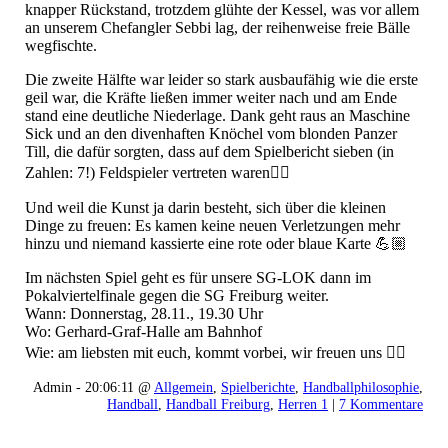
knapper Rückstand, trotzdem glühte der Kessel, was vor allem
an unserem Chefangler Sebbi lag, der reihenweise freie Bälle
wegfischte.
Die zweite Hälfte war leider so stark ausbaufähig wie die erste
geil war, die Kräfte ließen immer weiter nach und am Ende
stand eine deutliche Niederlage. Dank geht raus an Maschine
Sick und an den divenhaften Knöchel vom blonden Panzer
Till, die dafür sorgten, dass auf dem Spielbericht sieben (in
Zahlen: 7!) Feldspieler vertreten waren👍🏼
Und weil die Kunst ja darin besteht, sich über die kleinen
Dinge zu freuen: Es kamen keine neuen Verletzungen mehr
hinzu und niemand kassierte eine rote oder blaue Karte 💪🏼
Im nächsten Spiel geht es für unsere SG-LOK dann im
Pokalviertelfinale gegen die SG Freiburg weiter.
Wann: Donnerstag, 28.11., 19.30 Uhr
Wo: Gerhard-Graf-Halle am Bahnhof
Wie: am liebsten mit euch, kommt vorbei, wir freuen uns ✌🏼
Admin - 20:06:11 @
Allgemein
,
Spielberichte
,
Handballphilosophie
,
Handball
,
Handball Freiburg
,
Herren 1
|
7 Kommentare