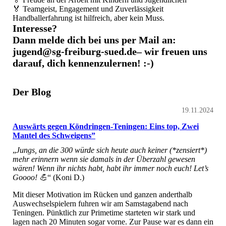
🏅 Teamgeist, Engagement und Zuverlässigkeit
Handballerfahrung ist hilfreich, aber kein Muss.
Interesse?
Dann melde dich bei uns per Mail an:
jugend@sg-freiburg-sued.de– wir freuen uns
darauf, dich kennenzulernen! :-)
Der Blog
19.11.2024
Auswärts gegen Köndringen-Teningen: Eins top, Zwei
Mantel des Schweigens”
„
Jungs, an die 300 würde sich heute auch keiner (*zensiert*)
mehr erinnern wenn sie damals in der Überzahl gewesen
wären! Wenn ihr nichts habt, habt ihr immer noch euch! Let’s
Goooo! 💪
“ (Koni D.)
Mit dieser Motivation im Rücken und ganzen anderthalb
Auswechselspielern fuhren wir am Samstagabend nach
Teningen. Pünktlich zur Primetime starteten wir stark und
lagen nach 20 Minuten sogar vorne. Zur Pause war es dann ein