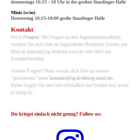
donnerstags 16:15 - 18 Uhr in der großen Staudinger Halle
Minis (w/m)
Donnerstag 16:15-18:00 große Staudinger Halle
Kontakt
Noch
Fragen
? Bei Fragen zu den Jugendmannscahften
wenden Sie sich bitte an Jugendleiter Benjamin Gerner, per
Mail an jugend@sg-freiburg-sued.de oder über das
Kontaktformular.
Andere Fragen?
Dann wende dich bitte an unsere
"presidentes" unter
kontakt
@sg-freiburg-sued.de.
Keine Angst: Sie sind sehr freundlich und beißen nur, wenn
es nötig ist.
Du kriegst einfach nicht genug? Follow us: