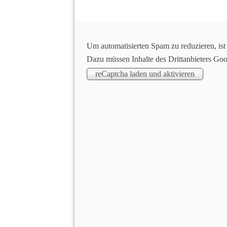
E
SV Freiburg
Um automatisierten Spam zu reduzieren, ist
Dazu müssen Inhalte des Drittanbieters Go
Willkommen bei der Spie
TV F
Aktuelles
Werde Trainer*in bei der Grizzly-Bande
Unsere Grizzly-Bande sucht immer wieder e
mega dringend
Trainer*Innen für eine C
sowie
Co-Trainer*Innen und Praktikant
Du bist Sportstudentin oder Handballerin od
spannende Möglichkeit, Theorie in die Pra
Dann bist du bei uns 
Wir sind ein kleiner, aber sehr (!) feiner H
Herzblut arbeitet. Wir freuen uns auf fri