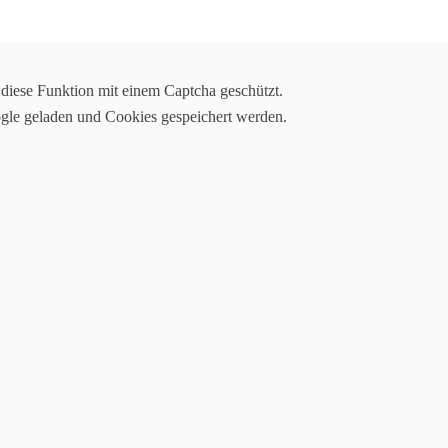
 und TV Freiburg-
Sankt
Georgen fusionierten zur...
HEILIGEN L
 diese Funktion mit einem Captcha geschützt.
ogle geladen und Cookies gespeichert werden.
lgemeinschaft des ESV Freiburg und dem
reiburg-St. Georgen!
 🐻🤾
ngagierte Trainer*innen! Ganz aktuell suchen wir für die neue Saison
-Jugend (U14m)
*Innen zur Unterstützung in weiteren Jugendmannschaften
.
er suchst ein Praxissemester, Pflichtpraktikum oder einfach eine
xis umzusetzen?
genau richtig!
andballverein in Freiburg, der mit viel Leidenschaft, Teamgeist und
schen Wind und neue Gesichter, die Spaß am Umgang mit Kindern und