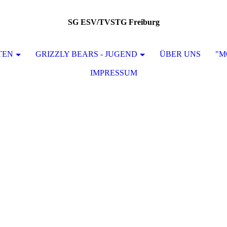
SG ESV/TVSTG Freiburg
TEN
GRIZZLY BEARS - JUGEND
ÜBER UNS
"M
IMPRESSUM