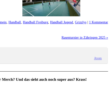
emein
,
Handball
,
Handball Freiburg
,
Handball Jugend
,
Grizzlys
|
1 Kommentar
Rasenturnier in Zähringen 2025 »
Atom
ar Merch? Und das sieht auch noch super aus? Krass!