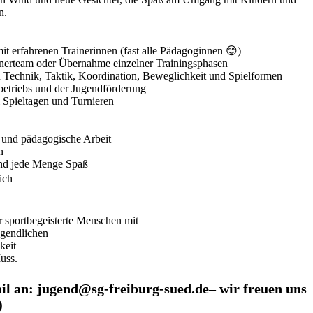
n.
t erfahrenen Trainerinnen (fast alle Pädagoginnen 😊)
inerteam oder Übernahme einzelner Trainingsphasen
 Technik, Taktik, Koordination, Beweglichkeit und Spielformen
betriebs und der Jugendförderung
 Spieltagen und Turnieren
g und pädagogische Arbeit
n
und jede Menge Spaß
ich
r sportbegeisterte Menschen mit
ugendlichen
keit
uss.
il an: jugend@sg-freiburg-sued.de– wir freuen uns
-)