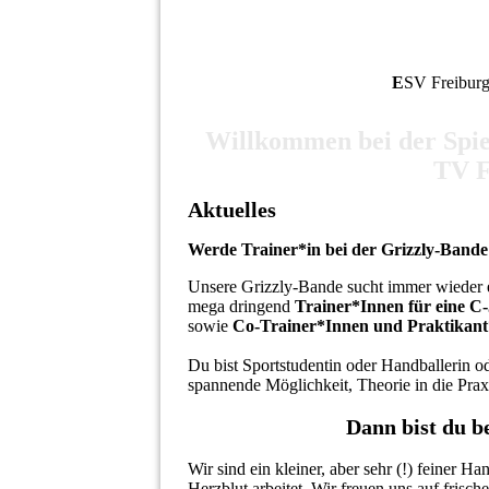
E
SV Freiburg
Willkommen bei der Spie
TV F
Aktuelles
Werde Trainer*in bei der Grizzly-Bande
Unsere Grizzly-Bande sucht immer wieder e
mega dringend
Trainer*Innen für eine C
sowie
Co-Trainer*Innen und Praktikant
Du bist Sportstudentin oder Handballerin od
spannende Möglichkeit, Theorie in die Pra
Dann bist du bei uns 
Wir sind ein kleiner, aber sehr (!) feiner H
Herzblut arbeitet. Wir freuen uns auf fri