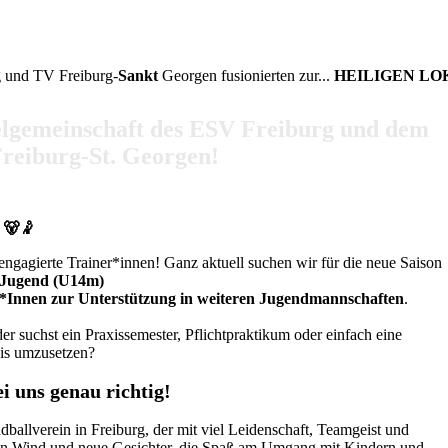
 und TV Freiburg-
Sankt
Georgen fusionierten zur...
HEILIGEN L
lgemeinschaft des ESV Freiburg und dem
reiburg-St. Georgen!
 🐻🤾
ngagierte Trainer*innen! Ganz aktuell suchen wir für die neue Saison
-Jugend (U14m)
*Innen zur Unterstützung in weiteren Jugendmannschaften
.
er suchst ein Praxissemester, Pflichtpraktikum oder einfach eine
xis umzusetzen?
genau richtig!
andballverein in Freiburg, der mit viel Leidenschaft, Teamgeist und
schen Wind und neue Gesichter, die Spaß am Umgang mit Kindern und