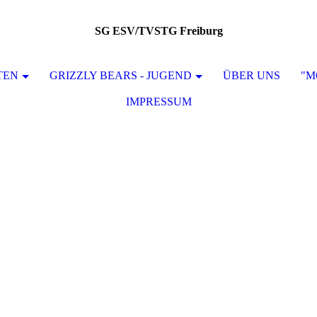
SG ESV/TVSTG Freiburg
TEN
GRIZZLY BEARS - JUGEND
ÜBER UNS
"M
IMPRESSUM