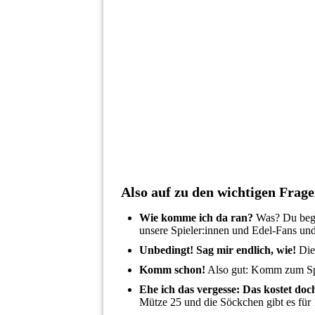
SG_Merch_Schal2_back
SG_Merch_Schal2_front
SG_Merch_Socks_SG_pair1
SG_Merch_Socks_SG_pair2
SG_Merch_Socks_TOEFF_pair3
SG_Merch_Socks_TOEFF_pair2
Also auf zu den wichtigen Frage
Wie komme ich da ran?
Was? Du begeh
unsere Spieler:innen und Edel-Fans un
Unbedingt!
Sag mir endlich, wie!
Die
Komm schon!
Also gut: Komm zum Spi
Ehe ich das vergesse: Das kostet do
Mütze 25 und die Söckchen gibt es für