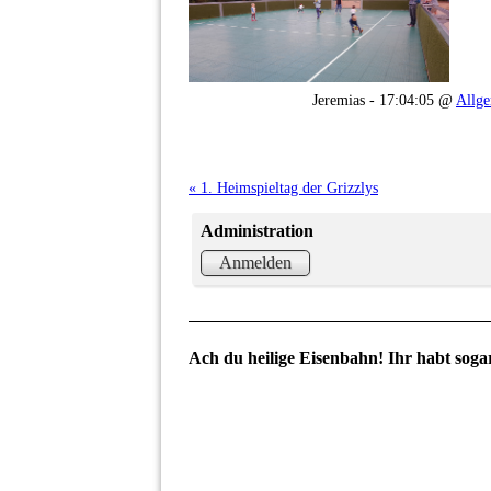
Jeremias - 17:04:05 @
Allg
« 1. Heimspieltag der Grizzlys
Administration
Anmelden
Ach du heilige Eisenbahn! Ihr habt sog
SG_Merch_CAP_SG
SG_Merch_CAP_TOEFF
SG_Merch_Schal1_single