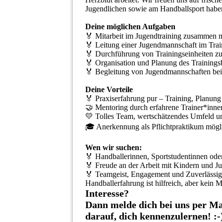
Jugendlichen sowie am Handballsport habe
Deine möglichen Aufgaben
🏅 Mitarbeit im Jugendtraining zusammen mi
🏅 Leitung einer Jugendmannschaft im Tra
🏅 Durchführung von Trainingseinheiten zu
🏅 Organisation und Planung des Trainings
🏅 Begleitung von Jugendmannschaften bei
Deine Vorteile
🏅 Praxiserfahrung pur – Training, Planun
🤝 Mentoring durch erfahrene Trainer*inne
💛 Tolles Team, wertschätzendes Umfeld 
🎓 Anerkennung als Pflichtpraktikum mögl
Wen wir suchen:
🏅 Handballerinnen, Sportstudentinnen ode
🏅 Freude an der Arbeit mit Kindern und J
🏅 Teamgeist, Engagement und Zuverlässig
Handballerfahrung ist hilfreich, aber kein M
Interesse?
Dann melde dich bei uns per Ma
darauf, dich kennenzulernen! :