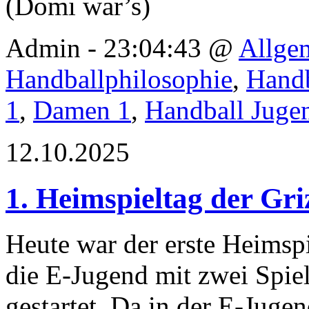
(Domi war’s)
Admin - 23:04:43 @
Allge
Handballphilosophie
,
Handb
1
,
Damen 1
,
Handball Juge
12.10.2025
1. Heimspieltag der Gri
Heute war der erste Heimspie
die E-Jugend mit zwei Spie
gestartet. Da in der E-Jug