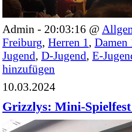
Admin - 20:03:16 @
Allge
Freiburg
,
Herren 1
,
Damen 
Jugend
,
D-Jugend
,
E-Jugen
hinzufügen
10.03.2024
Grizzlys: Mini-Spielfe