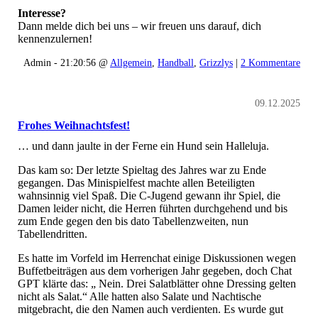
Interesse?
Dann melde dich bei uns – wir freuen uns darauf, dich
kennenzulernen!
Admin - 21:20:56 @
Allgemein
,
Handball
,
Grizzlys
|
2 Kommentare
09.12.2025
Frohes Weihnachtsfest!
… und dann jaulte in der Ferne ein Hund sein Halleluja.
Das kam so: Der letzte Spieltag des Jahres war zu Ende
gegangen. Das Minispielfest machte allen Beteiligten
wahnsinnig viel Spaß. Die C-Jugend gewann ihr Spiel, die
Damen leider nicht, die Herren führten durchgehend und bis
zum Ende gegen den bis dato Tabellenzweiten, nun
Tabellendritten.
Es hatte im Vorfeld im Herrenchat einige Diskussionen wegen
Buffetbeiträgen aus dem vorherigen Jahr gegeben, doch Chat
GPT klärte das: „ Nein. Drei Salatblätter ohne Dressing gelten
nicht als Salat.“ Alle hatten also Salate und Nachtische
mitgebracht, die den Namen auch verdienten. Es wurde gut