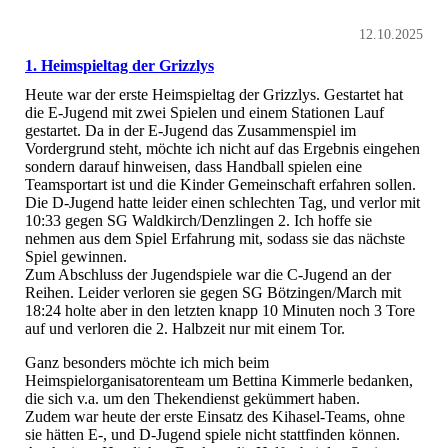
12.10.2025
1. Heimspieltag der Grizzlys
Heute war der erste Heimspieltag der Grizzlys. Gestartet hat
die E-Jugend mit zwei Spielen und einem Stationen Lauf
gestartet. Da in der E-Jugend das Zusammenspiel im
Vordergrund steht, möchte ich nicht auf das Ergebnis eingehen
sondern darauf hinweisen, dass Handball spielen eine
Teamsportart ist und die Kinder Gemeinschaft erfahren sollen.
Die D-Jugend hatte leider einen schlechten Tag, und verlor mit
10:33 gegen SG Waldkirch/Denzlingen 2. Ich hoffe sie
nehmen aus dem Spiel Erfahrung mit, sodass sie das nächste
Spiel gewinnen.
Zum Abschluss der Jugendspiele war die C-Jugend an der
Reihen. Leider verloren sie gegen SG Bötzingen/March mit
18:24 holte aber in den letzten knapp 10 Minuten noch 3 Tore
auf und verloren die 2. Halbzeit nur mit einem Tor.
Ganz besonders möchte ich mich beim
Heimspielorganisatorenteam um Bettina Kimmerle bedanken,
die sich v.a. um den Thekendienst gekümmert haben.
Zudem war heute der erste Einsatz des Kihasel-Teams, ohne
sie hätten E-, und D-Jugend spiele nicht stattfinden können.