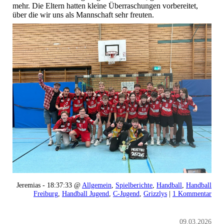
mehr. Die Eltern hatten kleine Überraschungen vorbereitet,
über die wir uns als Mannschaft sehr freuten.
Jeremias - 18:37:33 @
Allgemein
,
Spielberichte
,
Handball
,
Handball
Freiburg
,
Handball Jugend
,
C-Jugend
,
Grizzlys
|
1 Kommentar
09.03.2026