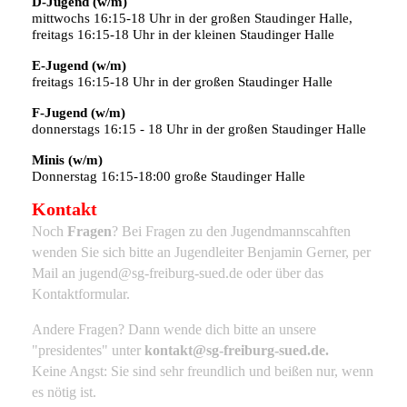
D-Jugend (w/m)
mittwochs 16:15-18 Uhr in der großen Staudinger Halle,
freitags 16:15-18 Uhr in der kleinen Staudinger Halle
E-Jugend (w/m)
freitags 16:15-18 Uhr in der großen Staudinger Halle
F-Jugend (w/m)
donnerstags 16:15 - 18 Uhr in der großen Staudinger Halle
Minis (w/m)
Donnerstag 16:15-18:00 große Staudinger Halle
Kontakt
Noch
Fragen
? Bei Fragen zu den Jugendmannscahften
wenden Sie sich bitte an Jugendleiter Benjamin Gerner, per
Mail an jugend@sg-freiburg-sued.de oder über das
Kontaktformular.
Andere Fragen?
Dann wende dich bitte an unsere
"presidentes" unter
kontakt
@sg-freiburg-sued.de.
Keine Angst: Sie sind sehr freundlich und beißen nur, wenn
es nötig ist.