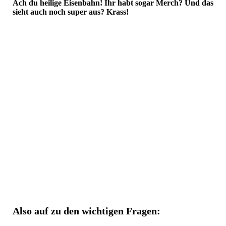
Ach du heilige Eisenbahn! Ihr habt sogar Merch? Und das
sieht auch noch super aus? Krass!
SG_Merch_CAP_SG
SG_Merch_CAP_TOEFF
SG_Merch_Schal1_single
SG_Merch_Schal2_back
SG_Merch_Schal2_front
SG_Merch_Socks_SG_pair1
SG_Merch_Socks_SG_pair2
SG_Merch_Socks_TOEFF_pair3
SG_Merch_Socks_TOEFF_pair2
Also auf zu den wichtigen Fragen: