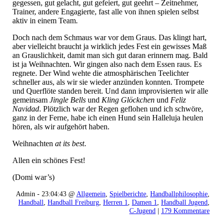
gegessen, gut gelacht, gut gefeiert, gut geehrt – Zeitnehmer,
Trainer, andere Engagierte, fast alle von ihnen spielen selbst
aktiv in einem Team.
Doch nach dem Schmaus war vor dem Graus. Das klingt hart,
aber vielleicht braucht ja wirklich jedes Fest ein gewisses Maß
an Grauslichkeit, damit man sich gut daran erinnern mag. Bald
ist ja Weihnachten. Wir gingen also nach dem Essen raus. Es
regnete. Der Wind wehte die atmosphärischen Teelichter
schneller aus, als wir sie wieder anzünden konnten. Trompete
und Querflöte standen bereit. Und dann improvisierten wir alle
gemeinsam
Jingle Bells
und
Kling Glöckchen
und
Feliz
Navidad
. Plötzlich war der Regen geflohen und ich schwöre,
ganz in der Ferne, habe ich einen Hund sein Halleluja heulen
hören, als wir aufgehört haben.
Weihnachten
at its best
.
Allen ein schönes Fest!
(Domi war’s)
Admin - 23:04:43 @
Allgemein
,
Spielberichte
,
Handballphilosophie
,
Handball
,
Handball Freiburg
,
Herren 1
,
Damen 1
,
Handball Jugend
,
C-Jugend
|
179 Kommentare